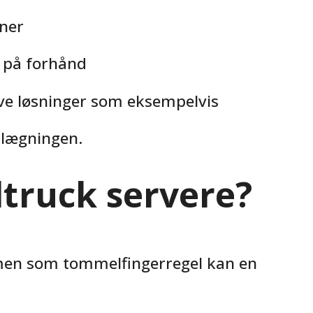
oner
 på forhånd
tive løsninger som eksempelvis
anlægningen.
truck servere?
men som tommelfingerregel kan en