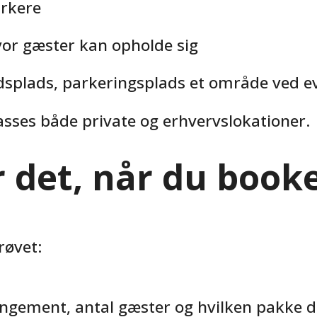
arkere
vor gæster kan opholde sig
splads, parkeringsplads et område ved even
sses både private og erhvervslokationer.
 det, når du book
røvet:
angement, antal gæster og hvilken pakke d