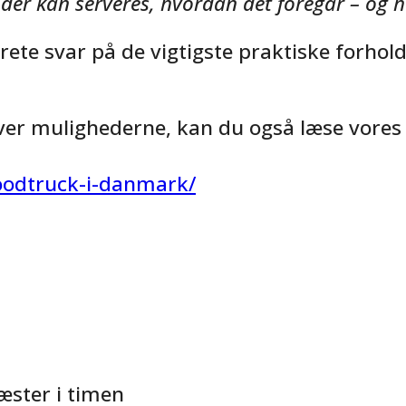
der kan serveres, hvordan det foregår – og h
krete svar på de vigtigste praktiske forhol
over mulighederne, kan du også læse vores 
foodtruck-i-danmark/
ster i timen