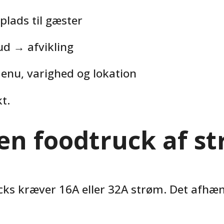
plads til gæster
ud → afvikling
nu, varighed og lokation
t.
en foodtruck af s
ucks kræver 16A eller 32A strøm. Det afhæ