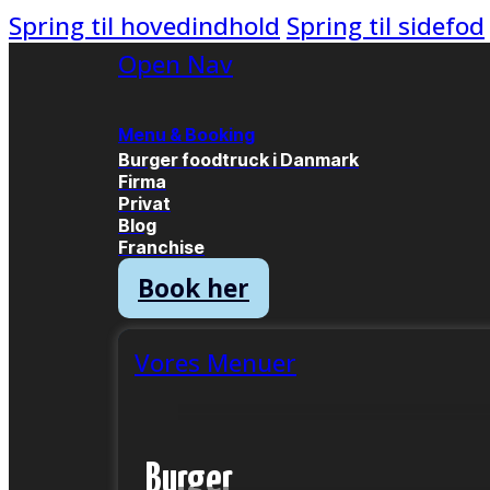
Spring til hovedindhold
Spring til sidefod
Open Nav
Menu & Booking
Burger foodtruck i Danmark
Firma
Privat
Blog
Franchise
Book her
Vores Menuer
Burger