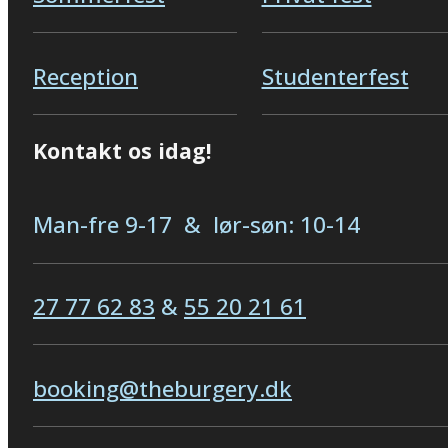
Reception
Studenterfest
Kontakt os idag!
Man-fre 9-17 & lør-søn: 10-14
27 77 62 83
&
55 20 21 61
booking@theburgery.dk