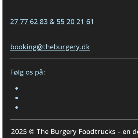
27 77 62 83
&
55 20 21 61
booking@theburgery.dk
Følg os på:
2025 © The Burgery Foodtrucks – en d