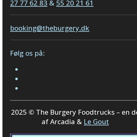
27 77 62 83
&
55 20 21 61
booking@theburgery.dk
Følg os på:
2025 © The Burgery Foodtrucks – en d
af Arcadia &
Le Gout