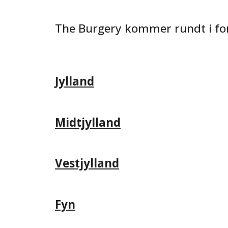
The Burgery kommer rundt i forsk
Jylland
Midtjylland
Vestjylland
Fyn