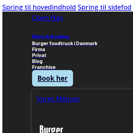
Spring til hovedindhold
Spring til sidefod
Open Nav
Menu & Booking
Burger foodtruck i Danmark
Firma
Privat
Blog
Franchise
Book her
Vores Menuer
Burger