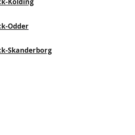
ck-Kolding
ck-Odder
ck-Skanderborg