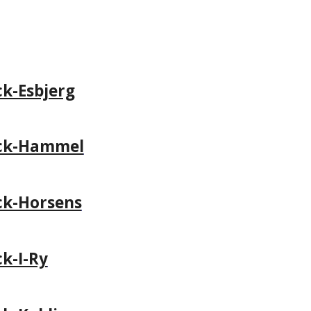
k-Esbjerg
uck-Hammel
ck-Horsens
k-I-Ry