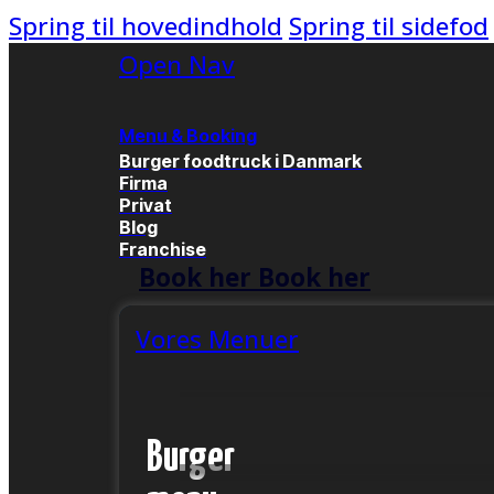
Spring til hovedindhold
Spring til sidefod
Open Nav
Menu & Booking
Burger foodtruck i Danmark
Firma
Privat
Blog
Franchise
Book her
Book her
Vores Menuer
Burger