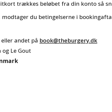
tkort trækkes beløbet fra din konto så sna
, modtager du betingelserne i bookingafta
 eller andet på
book@theburgery.dk
a og Le Gout
anmark