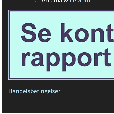
af Arcadia &
Le Gout
Handelsbetingelser