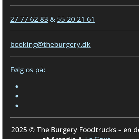
27 77 62 83
&
55 20 21 61
booking@theburgery.dk
Følg os på:
2025 © The Burgery Foodtrucks – en d