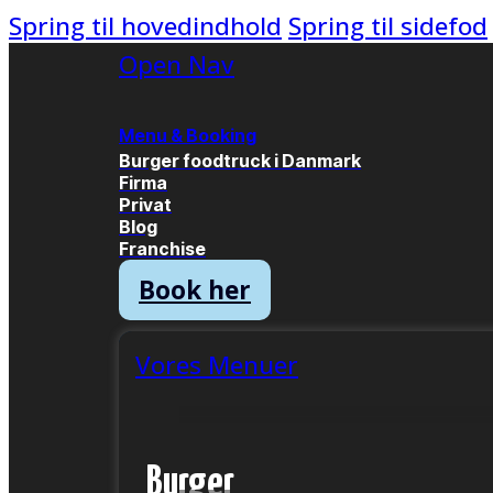
Spring til hovedindhold
Spring til sidefod
Open Nav
Menu & Booking
Burger foodtruck i Danmark
Firma
Privat
Blog
Franchise
Book her
Vores Menuer
Burger