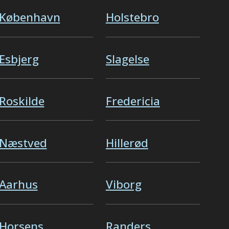
København
Holstebro
Esbjerg
Slagelse
Roskilde
Fredericia
Næstved
Hillerød
Aarhus
Viborg
Horsens
Randers