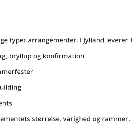
 typer arrangementer. I Jylland leverer Th
ag, bryllup og konfirmation
ommerfester
ilding
ents
ngementets størrelse, varighed og rammer.