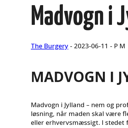
Madvogn i J
The Burgery
- 2023-06-11 - P M
MADVOGN I J
Madvogn i Jylland – nem og prof
løsning, når maden skal være f
eller erhvervsmæssigt. I stedet