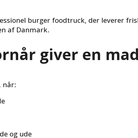
ssionel burger foodtruck, der leverer fris
sten af Danmark.
vornår giver en m
 når:
de
de og ude