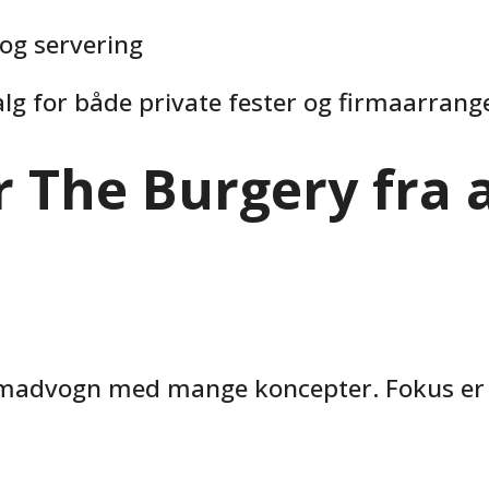
 og servering
alg for både private fester og firmaarran
r The Burgery fra 
 madvogn med mange koncepter. Fokus er p