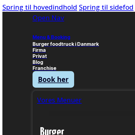
Spring til hovedindhold
Spring til sidefod
Open Nav
Menu & Booking
Burger foodtruck i Danmark
Firma
Privat
Blog
Franchise
Book her
Vores Menuer
Burger