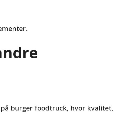
gementer.
andre
å burger foodtruck, hvor kvalitet,