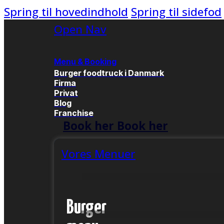
Spring til hovedindhold
Spring til sidefod
Open Nav
Menu & Booking
Burger foodtruck i Danmark
Firma
Privat
Blog
Franchise
Book her
Book her
Vores Menuer
Burger