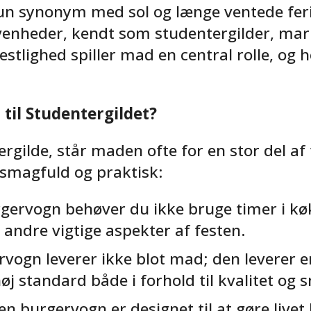
n synonym med sol og længe ventede feri
ivenheder, kendt som studentergilder, mar
estlighed spiller mad en central rolle, o
til Studentergildet?
gilde, står maden ofte for en stor del af
r smagfuld og praktisk:
ervogn behøver du ikke bruge timer i køk
andre vigtige aspekter af festen.
vogn leverer ikke blot mad; den leverer 
j standard både i forhold til kvalitet og 
en burgervogn er designet til at gøre livet