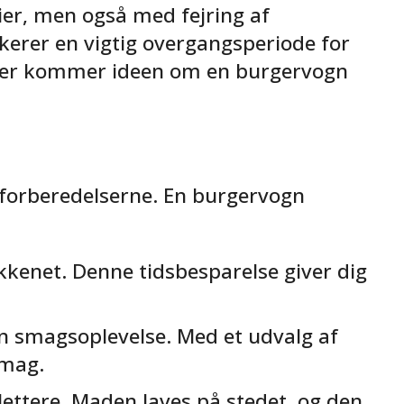
er, men også med fejring af
kerer en vigtig overgangsperiode for
g her kommer ideen om en burgervogn
 forberedelserne. En burgervogn
kenet. Denne tidsbesparelse giver dig
en smagsoplevelse. Med et udvalg af
smag.
 lettere. Maden laves på stedet, og den