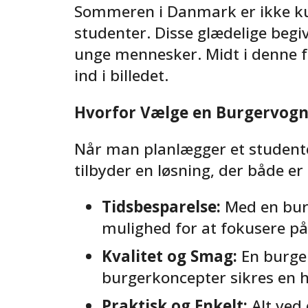
Sommeren i Danmark er ikke ku
studenter. Disse glædelige beg
unge mennesker. Midt i denne f
ind i billedet.
Hvorfor Vælge en Burgervogn 
Når man planlægger et studenter
tilbyder en løsning, der både e
Tidsbesparelse:
Med en burg
mulighed for at fokusere på 
Kvalitet og Smag:
En burger
burgerkoncepter sikres en hø
Praktisk og Enkelt:
Alt ved 